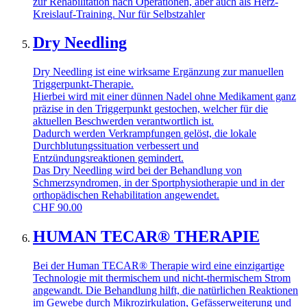
zur Rehabilitation nach Operationen, aber auch als Herz-
Kreislauf-Training. Nur für Selbstzahler
Dry Needling
Dry Needling ist eine wirksame Ergänzung zur manuellen
Triggerpunkt-Therapie.
Hierbei wird mit einer dünnen Nadel ohne Medikament ganz
präzise in den Triggerpunkt gestochen, welcher für die
aktuellen Beschwerden verantwortlich ist.
Dadurch werden Verkrampfungen gelöst, die lokale
Durchblutungssituation verbessert und
Entzündungsreaktionen gemindert.
Das Dry Needling wird bei der Behandlung von
Schmerzsyndromen, in der Sportphysiotherapie und in der
orthopädischen Rehabilitation angewendet.
CHF
90.00
HUMAN TECAR® THERAPIE
Bei der Human TECAR® Therapie wird eine einzigartige
Technologie mit thermischem und nicht-thermischem Strom
angewandt. Die Behandlung hilft, die natürlichen Reaktionen
im Gewebe durch Mikrozirkulation, Gefässerweiterung und