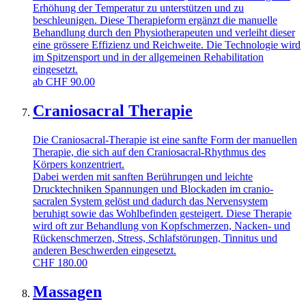
Erhöhung der Temperatur zu unterstützen und zu
beschleunigen. Diese Therapieform ergänzt die manuelle
Behandlung durch den Physiotherapeuten und verleiht dieser
eine grössere Effizienz und Reichweite. Die Technologie wird
im Spitzensport und in der allgemeinen Rehabilitation
eingesetzt.
ab
CHF
90.00
Craniosacral Therapie
Die Craniosacral-Therapie ist eine sanfte Form der manuellen
Therapie, die sich auf den Craniosacral-Rhythmus des
Körpers konzentriert.
Dabei werden mit sanften Berührungen und leichte
Drucktechniken Spannungen und Blockaden im cranio-
sacralen System gelöst und dadurch das Nervensystem
beruhigt sowie das Wohlbefinden gesteigert. Diese Therapie
wird oft zur Behandlung von Kopfschmerzen, Nacken- und
Rückenschmerzen, Stress, Schlafstörungen, Tinnitus und
anderen Beschwerden eingesetzt.
CHF
180.00
Massagen