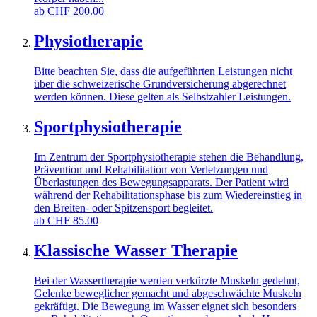
ab
CHF
200.00
Physiotherapie
Bitte beachten Sie, dass die aufgeführten Leistungen nicht
über die schweizerische Grundversicherung abgerechnet
werden können. Diese gelten als Selbstzahler Leistungen.
Sportphysiotherapie
Im Zentrum der Sportphysiotherapie stehen die Behandlung,
Prävention und Rehabilitation von Verletzungen und
Überlastungen des Bewegungsapparats. Der Patient wird
während der Rehabilitationsphase bis zum Wiedereinstieg in
den Breiten- oder Spitzensport begleitet.
ab
CHF
85.00
Klassische Wasser Therapie
Bei der Wassertherapie werden verkürzte Muskeln gedehnt,
Gelenke beweglicher gemacht und abgeschwächte Muskeln
gekräftigt. Die Bewegung im Wasser eignet sich besonders