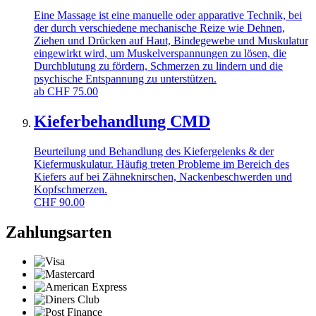
Eine Massage ist eine manuelle oder apparative Technik, bei
der durch verschiedene mechanische Reize wie Dehnen,
Ziehen und Drücken auf Haut, Bindegewebe und Muskulatur
eingewirkt wird, um Muskelverspannungen zu lösen, die
Durchblutung zu fördern, Schmerzen zu lindern und die
psychische Entspannung zu unterstützen.
ab
CHF
75.00
Kieferbehandlung CMD
Beurteilung und Behandlung des Kiefergelenks & der
Kiefermuskulatur. Häufig treten Probleme im Bereich des
Kiefers auf bei Zähneknirschen, Nackenbeschwerden und
Kopfschmerzen.
CHF
90.00
Zahlungsarten