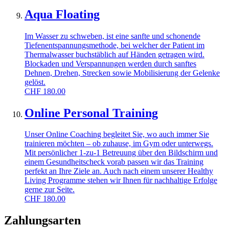
Aqua Floating
Im Wasser zu schweben, ist eine sanfte und schonende
Tiefenentspannungsmethode, bei welcher der Patient im
Thermalwasser buchstäblich auf Händen getragen wird.
Blockaden und Verspannungen werden durch sanftes
Dehnen, Drehen, Strecken sowie Mobilisierung der Gelenke
gelöst.
CHF
180.00
Online Personal Training
Unser Online Coaching begleitet Sie, wo auch immer Sie
trainieren möchten – ob zuhause, im Gym oder unterwegs.
Mit persönlicher 1-zu-1 Betreuung über den Bildschirm und
einem Gesundheitscheck vorab passen wir das Training
perfekt an Ihre Ziele an. Auch nach einem unserer Healthy
Living Programme stehen wir Ihnen für nachhaltige Erfolge
gerne zur Seite.
CHF
180.00
Zahlungsarten