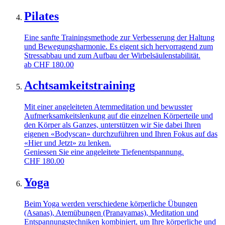
Pilates
Eine sanfte Trainingsmethode zur Verbesserung der Haltung
und Bewegungsharmonie. Es eigent sich hervorragend zum
Stressabbau und zum Aufbau der Wirbelsäulenstabilität.
ab
CHF
180.00
Achtsamkeitstraining
Mit einer angeleiteten Atemmeditation und bewusster
Aufmerksamkeitslenkung auf die einzelnen Körperteile und
den Körper als Ganzes, unterstützen wir Sie dabei Ihren
eigenen «Bodyscan» durchzuführen und Ihren Fokus auf das
«Hier und Jetzt» zu lenken.
Geniessen Sie eine angeleitete Tiefenentspannung.
CHF
180.00
Yoga
Beim Yoga werden verschiedene körperliche Übungen
(Asanas), Atemübungen (Pranayamas), Meditation und
Entspannungstechniken kombiniert, um Ihre körperliche und