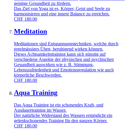
geistige Gesundheit zu fördern.
Das Ziel von Yoga ist es, Körper, Geist und Seele zu
harmonisieren und eine innere Balance zu erreichen.
CHF
180.00
Meditation
Meditationen sind Entspannungstechniken, welche durch
regelmässiges Üben, beruhigend wirken können.
Dieses Achtsamkeitstraining kann sich günstig auf
verschiedene Aspekte der physischen und psychischen
Gesundheit auswirken wie z. B. Stimmung,
Lebenszufriedenheit und Emotionsregulation wie auch
körperliche Beschwerden.
CHF
180.00
Aqua Training
Das Aqua Training ist ein schonendes Kraft- und
Ausdauertraining im Wasser.
Der natürliche Widerstand des Wassers ermöglicht ein
gelenkschonendes Training für den ganzen Körper.
CHF
180.00